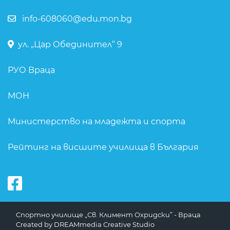
info-608060@edu.mon.bg
ул. „Цар Обединител“ 9
РУО Враца
МОН
Министерство на младежта и спорта
Рейтинг на висшите училища в България
Спортно училище „Св. Климент Охридски” - Враца
Created by
DREAMmedia Creative Studio