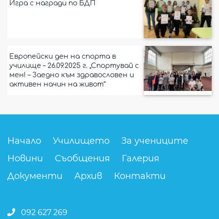
Игра с награди по БДП
Европейски ден на спорта в
училище – 26.09.2025 г. „Спортувай с
мен! – Заедно към здравословен и
активен начин на живот“
Начало
Училището
За учениците
Новини
Съобщения
Галерия
Документи
Архив
Контакти
092 627 269